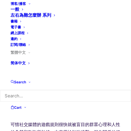
博客/播客
一般
教會在不同時代，不同文化處境，都可能面對破壞合一的
左右為難怎麼辦 系列
不同因素。對現代教會來說，社交媒體本應傳遞知識，提
書籍
昇生活質素，帶來祝福；卻被誤用扭曲真相，分化群體，
電子書
以互相仇視攻擊來代替對話，導致溝通渠道破裂，人際關
網上課程
邀約
係緊張，難於建立共識，更難建立相愛合一的生活。
訂閱/聯絡
繁體中文
社會心理學家Jonathan Haidt指出良好的民主社會需要三
1
個重要的元素
：社交資本（social capital-有誠信及彼此
简体中文
信任的社交網絡）、共同的故事 (shared story-共同的文
化歷史和理念)、及穩健的組織和機構（institution)。
Search
他說：新興的社交媒體把三個元素全都削弱了。他以舊約
2
巴別塔
來比喻，指出社交媒體的初衷與願景是要建立一
個地球村和有共識的群體。自2012年，用戶可以一
Cart
按’贊’或’分享’，就可以無遠弗屆，互相交流。
可惜社交媒體的遊戲規則很快就被盲目的群眾心理和人性