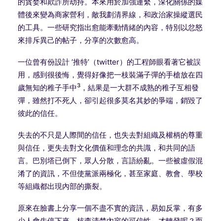
的貪婪和欺詐所劫持。本來用於加強連繫，深化關係的媒
體後來變為商家營利，敵我劃清界線，和政治家操縱選民
的工具。一些研究指出愈能牽動情緒的內容，特別以忿怒
來排斥異己的帖子，分享的次數愈高。
一位曾有份設計 ’推特’（twitter）的工程師眼看著它被誤
用，感到很後悔，覺得好像把一枝裝滿子彈的手槍放在四
3
歲無知的稚子手中
，結果是一大群不成熟的稚子互相發
彈，雖然打不死人，卻引起很多莫名其妙的爭端，銷毀了
彼此的信任。
失去的不只是人際間的信任，也失去對組織及權柄的尊重
與信任，更失去對文化價值和理念的共識，和共同的語
言。巴別塔已倒下，眾人分散，言語紛亂。一些被虛假混
淆了的資訊，不但使黨派兩極化，甚至家庭、教會、學校
等組織都出現內部的撕裂。
原來在臉書上分享一個不盡不實的資訊，易如反掌，有多
少人會先停下來，核查清楚內容的可信性，才轉發呢？而