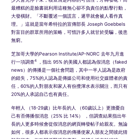
最糟糕的是臉書就利用這種無心卻不負責任的點擊行動，
大發橫財。「不斷覆述一個謊言，遲早就會被人看作真
理。」這就是當年希特拉的宣傳部長 Joseph Goebbels
對盲目的群眾所用的策略，可惜許多人就甘於受騙，後患
無窮。
芝加哥大學的Pearson Institute/AP-NORC 去年九月進
4
行一項調查
，指出 95% 的美國人都認為假消息（faked
news）的傳播是一個社會問題，其中一半人認為是政府
的錯失，75%的人認為是傳媒公司和使用社交媒體者的責
任，60%的人對朋友和家人有份攪渾水表示關注，而只有
20%的人承認自己也有責任。
年輕人 （18-29歲）比年長的人 （60歲以上）更擔憂自
己有否傳播假消息（25% 比 14%） ，但調查結果指出年
長的人更多時候會從假消息的網頁轉發帖子給親友。無論
如何，很多人都表示假消息的傳播使家人朋友之間彼此猜