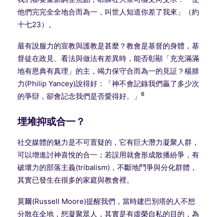
他們完完全全地合而為一，叫世人知道你差了我來」（約
十七23）。
最有說服力的宣教與護教是甚麼？教會是基督的身體，基
督徒在政見、看法與做法有差異時，能否彰顯「充充滿滿
地有恩典有真理」的主，竭力保守合而為一的見証？楊腓
力(Philip Yancey)說得好：「神不會記錄我們贏了多少次
6
的爭辯，卻會記念我們是否愛得好。」
埋堆抑或合一？
社交媒體的魅力是不可置疑的，它有巨大潛力凝聚人群，
可以增進討神喜悅的合一；若誤用就會形成散播紛爭，有
破壞力的部落主義(tribalism)，不斷地鬥爭與分化群體，
其實已發生在很多的家庭與教會裡。
莫爾(Russell Moore)提醒我們，當時建巴別塔的人不想
分散在全地，想凝聚眾人，其實是有虛榮自私的目的，為