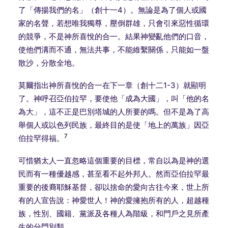
了「傳揚我們的名」（創十一4）。無論是為了個人或國
家的名聲，若想唯我獨尊，壓倒群雄，只會引來惡性循環
的競爭，不是神所喜悅的合一。結果神變亂他們的口音，
使他們溝而不通，無法共事，不能維繫關係，只能如一盤
散沙，分散全地。
莫爾指出神所喜悅的合一在下一章（創十二1-3）就顯明
了。神呼召亞伯拉罕，要使他「成為大國」，叫「他的名
為大」，這不正是巴別塔城的人所要的嗎。但不是為了高
舉個人或以色列民族，最終目的是使「地上的萬族」因亞
7
伯拉罕得福。
可惜猶太人一直忽略這個重要的目標，常自以為是神的選
民而有一種優越感，甚至看不起外邦人。然而亞伯拉罕最
重要的後裔耶穌基督，卻以捨命的愛向古往今來，世上所
有的人宣告說：神愛世人！神的愛擁抱所有的人，超越種
族，性別、國籍、黨派及各種人為階級，和門戶之見所產
生的分門別類。