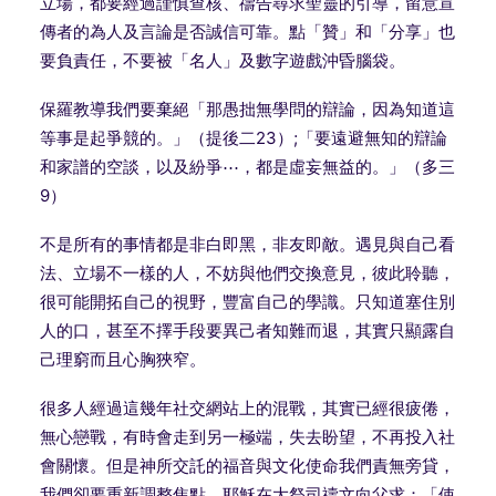
立場，都要經過謹慎查核、禱告尋求聖靈的引導，留意宣
傳者的為人及言論是否誠信可靠。點「贊」和「分享」也
要負責任，不要被「名人」及數字遊戲沖昏腦袋。
保羅教導我們要棄絕「那愚拙無學問的辯論，因為知道這
等事是起爭競的。」（提後二23）;「要遠避無知的辯論
和家譜的空談，以及紛爭⋯，都是虛妄無益的。」（多三
9）
不是所有的事情都是非白即黑，非友即敵。遇見與自己看
法、立場不一樣的人，不妨與他們交換意見，彼此聆聽，
很可能開拓自己的視野，豐富自己的學識。只知道塞住別
人的口，甚至不擇手段要異己者知難而退，其實只顯露自
己理窮而且心胸狹窄。
很多人經過這幾年社交網站上的混戰，其實已經很疲倦，
無心戀戰，有時會走到另一極端，失去盼望，不再投入社
會關懷。但是神所交託的福音與文化使命我們責無旁貸，
我們卻要重新調整焦點，耶穌在大祭司禱文向父求：「使