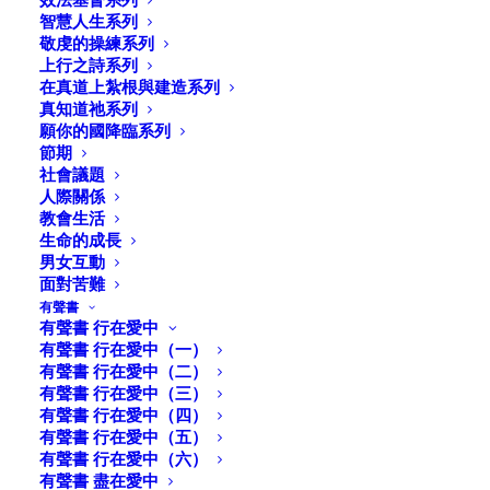
智慧人生系列
敬虔的操練系列
上行之詩系列
在真道上紮根與建造系列
真知道祂系列
願你的國降臨系列
節期
社會議題
人際關係
教會生活
生命的成長
男女互動
面對苦難
有聲書
有聲書 行在愛中
有聲書 行在愛中（一）
有聲書 行在愛中（二）
社交媒體，是福是禍？
有聲書 行在愛中（三）
有聲書 行在愛中（四）
有聲書 行在愛中（五）
邱清萍著
有聲書 行在愛中（六）
2022.4.30.
有聲書 盡在愛中