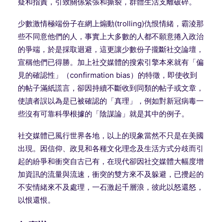
疑和指責，引致關係緊張和撕裂，群體生活支離破碎。
少數激情極端份子在網上煽動(trolling)仇恨情緒，霸淩那
些不同意他們的人，事實上大多數的人都不願意捲入政治
的爭端，於是採取迴避，這更讓少數份子攏斷社交論壇，
宣稱他們已得勝。加上社交媒體的搜索引擎本來就有「偏
見的確認性」（confirmation bias）的特徵，即使收到
的帖子滿紙謊言，卻因持續不斷收到同類的帖子或文章，
使讀者誤以為是已被確認的「真理」，例如對新冠病毒一
些沒有可靠科學根據的「陰謀論」就是其中的例子。
社交媒體已風行世界各地，以上的現象當然不只是在美國
出現。因信仰、政見和各種文化理念及生活方式分歧而引
起的紛爭和衝突自古已有，在現代卻因社交媒體大幅度增
加資訊的流量與流速，衝突的雙方來不及躲避，已攪起的
不安情緒來不及處理，一石激起千層浪，彼此以怒還怒，
以恨還恨。