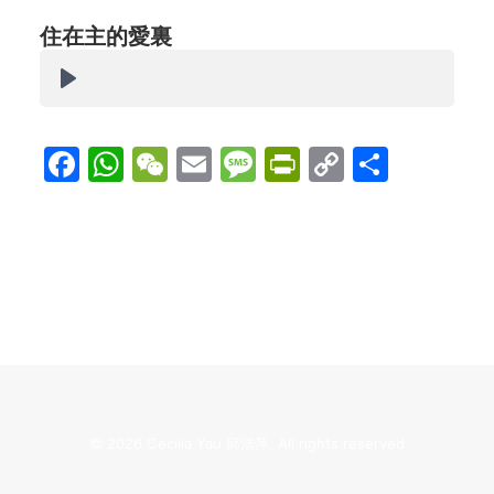
住在主的愛裏
Facebook
WhatsApp
WeChat
Email
Message
PrintFriend
Copy
分
Link
享
© 2026 Cecilia Yau 邱清萍. All rights reserved