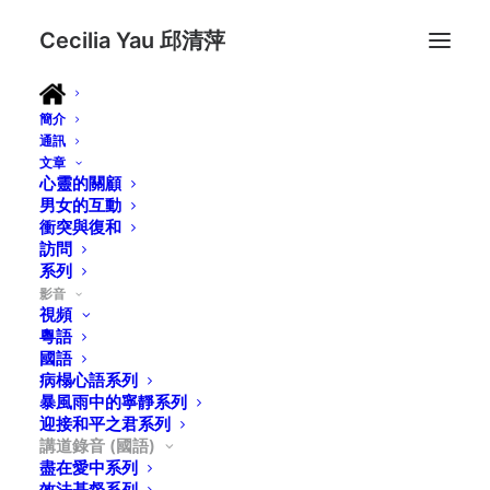
Cecilia Yau 邱清萍
簡介
通訊
願你的國降臨系列
文章
心靈的關顧
男女的互動
衝突與復和
訪問
系列
神作王了! Shalom
影音
視頻
粵語
國語
病榻心語系列
遷到神愛子的國裡
暴風雨中的寧靜系列
迎接和平之君系列
講道錄音 (國語)
盡在愛中系列
效法基督系列