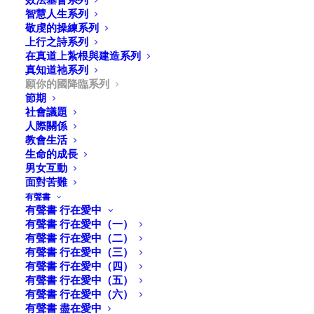
智慧人生系列
神國度的延伸-社會公義
敬虔的操練系列
上行之詩系列
在真道上紮根與建造系列
真知道祂系列
願你的國降臨系列
節期
學習作王
社會議題
人際關係
教會生活
生命的成長
男女互動
願你的國降臨
面對苦難
有聲書
有聲書 行在愛中
有聲書 行在愛中（一）
有聲書 行在愛中（二）
有聲書 行在愛中（三）
天國的比喻-「藏寶與尋珠」
有聲書 行在愛中（四）
有聲書 行在愛中（五）
有聲書 行在愛中（六）
有聲書 盡在愛中