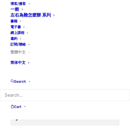
博客/播客
天國的比喻—「芥菜種與麵酵」
一般
左右為難怎麼辦 系列
書籍
電子書
網上課程
邀約
天國的比喻–回家的路
訂閱/聯絡
繁體中文
简体中文
天國的比喻–蒙恕之心恕人
Search
使我作和平之子
Cart