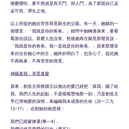
擔憂懼怕，要不然就是與天鬥、與人鬥，為了鞏固自己岌
岌可危、彈丸之地。
以上所提的她在苦苦尋覓親生的父親。有一天，她聽到一
個聲音：「我就是你的爸爸。」錯愕中她轉過身來，要看
看誰在說話。甚麼人也沒有。然後她再次聽見那聲音說：
「我就是你的爸爸。我一直就是你的爸爸。」原來那聲音
來自住在她心中的主，她終於明白了，也安心了。從此她
不再執著，不再苦苦的尋覓。
神賜真我，享受真愛
原來，創造主與救贖主以無比的愛已經把「真我」賜了給
我。我們人生的起點，不是呱呱墮地那一刻，乃是創造主
早已用祂愛的深情，來編織我未成形的生命（詩一三九
13-17
）。在耶穌的救恩裡：
我們已經蒙揀選
(
弗一
4)
，
我們已經是蒙愛的兒女（弗五
1
），