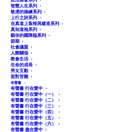
智慧人生系列
敬虔的操練系列
上行之詩系列
在真道上紮根與建造系列
真知道祂系列
願你的國降臨系列
節期
社會議題
人際關係
教會生活
生命的成長
男女互動
面對苦難
有聲書
有聲書 行在愛中
有聲書 行在愛中（一）
有聲書 行在愛中（二）
捨棄假我，活出真我
有聲書 行在愛中（三）
有聲書 行在愛中（四）
有聲書 行在愛中（五）
邱清萍
著
有聲書 行在愛中（六）
2021.12.8.
有聲書 盡在愛中