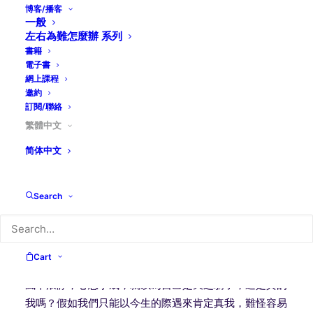
博客/播客
一般
她，不愁衣食，有兩個可愛的孩子，丈夫很愛她，有一間
左右為難怎麼辦 系列
舒適美麗的房子。一切都如此令人欣羨，可是她的內心有
書籍
一個無法癒合的傷口。原來她的媽媽以賣淫為生，生下她
電子書
以後不能照顧她，從小她就像皮球一樣，在外公外婆、舅
網上課程
邀約
舅和姨媽家裡拋來拋去。長大以後，她想盡辦法要找到父
訂閱/聯絡
親，卻都像海底撈針、毫無結果。她多次催逼母親告訴
繁體中文
她：「在我出生前的九個月，誰是你的顧客？」母親只能
茫然的看著她，搖搖頭。她自己也不知道呀！
简体中文
有一天，她站在洗碗槽前，眼淚像關不住的水龍頭，不停
Search
的流；她仰天哭喊：神啊！誰是我的爸爸？我從那兒來？
我到底是誰？
很多人從家世、童年遭遇、失敗經驗、破碎的人生來看自
Cart
己，說這就是我，是真的我嗎？另外少數的人，因為人生
風平浪靜，心想事成，就以為自己是天之驕子，這是真的
我嗎？假如我們只能以今生的際遇來肯定真我，難怪容易