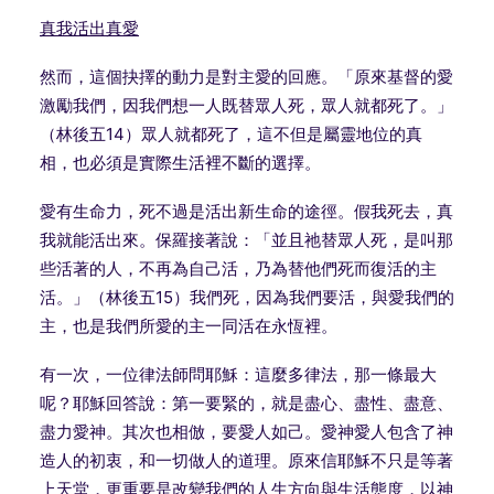
真我活出真愛
然而，這個抉擇的動力是對主愛的回應。「原來基督的愛
激勵我們，因我們想一人既替眾人死，眾人就都死了。」
（林後五
14
）眾人就都死了，這不但是屬靈地位的真
相，也必須是實際生活裡不斷的選擇。
愛有生命力，死不過是活出新生命的途徑。假我死去，真
我就能活出來。保羅接著說：「並且祂替眾人死，是叫那
些活著的人，不再為自己活，乃為替他們死而復活的主
活。」（林後五
15
）我們死，因為我們要活，與愛我們的
主，也是我們所愛的主一同活在永恆裡。
有一次，一位律法師問耶穌：這麼多律法，那一條最大
呢？耶穌回答說：第一要緊的，就是盡心、盡性、盡意、
盡力愛神。其次也相倣，要愛人如己。愛神愛人包含了神
造人的初衷，和一切做人的道理。原來信耶穌不只是等著
上天堂，更重要是改變我們的人生方向與生活態度，以神