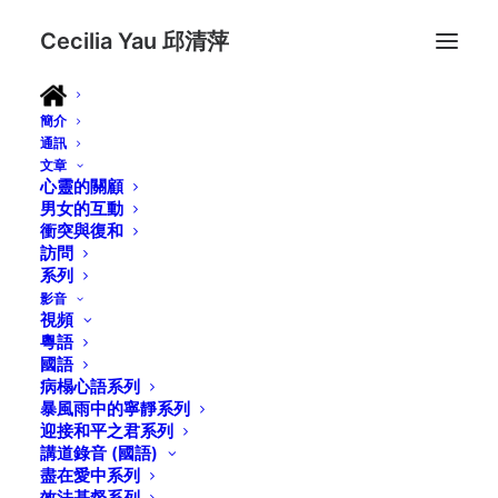
Cecilia Yau 邱清萍
簡介
通訊
文章
心靈的關顧
男女的互動
衝突與復和
訪問
系列
影音
視頻
粵語
國語
病榻心語系列
暴風雨中的寧靜系列
迎接和平之君系列
講道錄音 (國語)
盡在愛中系列
效法基督系列