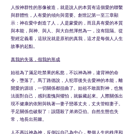
人按神群性的形像被造，就是說人的本質有這個愛的聯繫
與群體性，人有愛的傾向與需要。創世記第一至三章顯
示：神在愛中創造了人，人是蒙愛的，而且具有愛的本質
與本能，與神、與人、與大自然渾然為一，沒有阻隔。從
聖經定義看，這狀況就是原初的真我，這才是每個人人生
故事的起點。
真我的失落，假我的形成
始祖為了滿足吃禁果的私慾，不以神為神，違背神的命
令，墮落了。馬丁路德說，人犯罪後失去愛神的本能，離
開愛的源頭，一切關係都扭曲了。始祖不敢面對神，也無
法面對自己，感到羞愧與懼怕，就躲藏起來。人際關係出
現不健康的依附與執著
—
妻子戀慕丈夫，丈夫管轄妻子。
手足關係也破裂了：該隱殺了弟弟亞伯。自然生態也失
常，地長出荊棘。
人不再以神為神，反倒以自己為中心，整個人生的秩序和