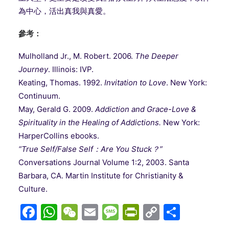
為中心，活出真我與真愛。
參考：
Mulholland Jr., M. Robert. 2006.
The Deeper
Journey
. Illinois: IVP.
Keating, Thomas. 1992.
Invitation to Love
. New York:
Continuum.
May, Gerald G. 2009.
Addiction and Grace-Love &
Spirituality in the Healing of Addictions.
New York:
HarperCollins ebooks.
“True Self/False Self：Are You Stuck？”
Conversations Journal Volume 1:2, 2003. Santa
Barbara, CA. Martin Institute for Christianity &
Culture.
Facebook
WhatsApp
WeChat
Email
Message
PrintFriend
Copy
分
Link
享