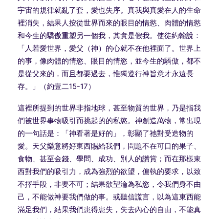
宇宙的規律就亂了套，愛也失序。真我與真愛在人的生命
裡消失，結果人按從世界而來的眼目的情慾、肉體的情慾
和今生的驕傲重塑另一個我，其實是假我。使徒約翰說：
「人若愛世界，愛父（神）的心就不在他裡面了。世界上
的事，像肉體的情慾、眼目的情慾，並今生的驕傲，都不
是從父來的，而且都要過去，惟獨遵行神旨意才永遠長
存。」（約壹二
15-17
）
這裡所提到的世界非指地球，甚至物質的世界，乃是指我
們被世界事物吸引而挑起的的私慾。神創造萬物，常出現
的一句話是：「神看著是好的」，彰顯了祂對受造物的
愛。天父樂意將好東西賜給我們，問題不在可口的果子、
食物、甚至金錢、學問、成功、別人的讚賞；而在那樣東
西對我們的吸引力，成為強烈的欲望，偏執的要求，以致
不擇手段，非要不可；結果欲望淪為私慾，令我們身不由
己，不能做神要我們做的事。或聽信謊言，以為這東西能
滿足我們，結果我們患得患失，失去內心的自由，不能真