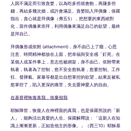
人因不滿足而引致貪婪，以為吃多些就會飽，再賺多些
錢，再結多幾次婚，或許會滿足。貪婪陷入拜偶像，保羅
指出，貪心就是拜偶像（弗五
5
），把想要的東西絕對
化，當作偶像來崇拜，利用偶像來滿足自己的欲望，最終
是拜自己。
拜偶像形成依附
(attachment)
，身不由己上了癮，心思
注意、時間精神都放在上面，把幸福與安全感「釘死」在
某個人或某件事上，意志也被綁架，身不由己。依附帶來
執著，執著為了控制，愈不安全愈執著，愈要控制。工作
狂、發脾氣、家暴等都是出自想掌控的欲望，結果反被私
慾掌控了，陷入更深的痛苦，失去愛神愛人的自由。
在基督裡恢復真我，捨棄假我
耶穌降世，恢復人在神裡面的真我，也是保羅所說的「新
人」，能夠活出真愛的人生。保羅解釋說：「這新人在知
識上漸漸更新，正如造他主的形像。」（西三
10
）耶穌基