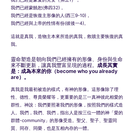
我們已經蒙饒恕
(
弗四
32)
，
我們已經是恢復主形像的人
(
西三
9-10)
，
我們已經與上帝的性情有份
(
彼後一
4)
。
這就是真我，造物主本來所造的真我，救贖主要恢復的真
我。
靈命塑造是朝向我們已經擁有的形像、身份與生命
來不斷更新，讓真我豐富呈現的過程。
成長其實
是：成為本來的你（
become who you already
are
）。
真我是我最初被造的樣式，有神的形像。這形像除了理
性、德性、尊貴榮耀等，更重要的是三一真神彼此相愛的
群性。神說：我們要照著我們的形像，按照我們的樣式造
人。我們，我們、我們，指出人是按三位一體的神「愛的
群體
-community
」的形像受造。聖父、聖子、聖靈同
質、同存、同榮，也是互相內存的一體。