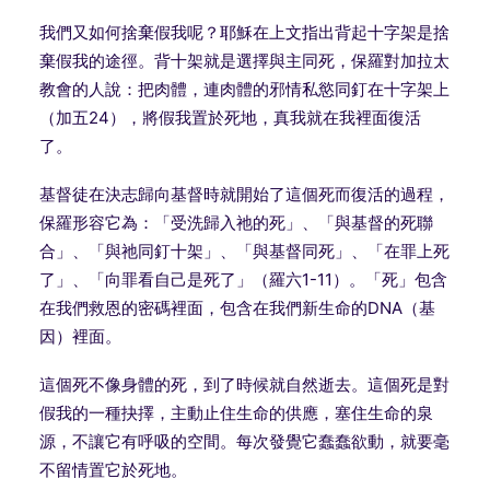
我們又如何捨棄假我呢？耶穌在上文指出背起十字架是捨
棄假我的途徑。背十架就是選擇與主同死，保羅對加拉太
教會的人說：把肉體，連肉體的邪情私慾同釘在十字架上
（加五
24
），將假我置於死地，真我就在我裡面復活
了。
基督徒在決志歸向基督時就開始了這個死而復活的過程，
保羅形容它為：「受洗歸入祂的死」、「與基督的死聯
合」、「與祂同釘十架」、「與基督同死」、「在罪上死
了」、「向罪看自己是死了」（羅六
1-11
）。「死」包含
在我們救恩的密碼裡面，包含在我們新生命的
DNA
（基
因）裡面。
這個死不像身體的死，到了時候就自然逝去。這個死是對
假我的一種抉擇，主動止住生命的供應，塞住生命的泉
源，不讓它有呼吸的空間。每次發覺它蠢蠢欲動，就要毫
不留情置它於死地。