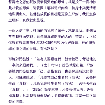
督再造之恩使我恢復最初受造的形像，就是按三一真神彼
此相愛的形像，這愛因主耶穌道成肉身，捨身十架更清晰
地顯明出來。基督徒成長的目標是更像主耶穌，我們愈像
主耶穌，真我就愈呈現。
一個人信了主，裡面的假我有了敵手，就是真我。兩個我
常在我裡面交戰，這是認真跟隨主的人的「苦楚」，正如
保羅在羅馬書第七章
22-25
節形容內心與肉體、神的律與
罪的律之間的爭戰。有出路嗎？
耶穌對門徒說：「若有人要跟從我，就當捨己，背起他的
十字架來跟從我。」（太十六
24
）捨己就是出路。耶穌
要祂的門徒捨棄的「己」是指假我，也是保羅所說的舊
人。耶穌繼續說：「凡要救自己生命的（假我），必喪掉
生命（真我）；凡為我喪掉生命的（假我），必得著生命
（真我）。」（
25
節）簡要來說：凡要救假我的，必喪
掉真我；凡為我喪掉假我的，必得著真我。這是一個很清
楚的選擇。