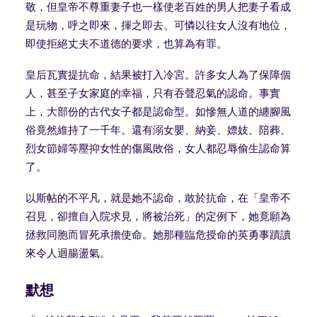
敬，但皇帝不尊重妻子也一樣使老百姓的男人把妻子看成
是玩物，呼之即來，揮之即去。可憐以往女人沒有地位，
即使拒絕丈夫不道德的要求，也算為有罪。
皇后瓦實提抗命，結果被打入冷宮。許多女人為了保障個
人，甚至子女家庭的幸福，只有吞聲忍氣的認命。事實
上，大部份的古代女子都是認命型。如慘無人道的纏腳風
俗竟然維持了一千年。還有溺女嬰、納妾、嫖妓、陪葬、
烈女節婦等壓抑女性的傷風敗俗，女人都忍辱偷生認命算
了。
以斯帖的不平凡，就是她不認命，敢於抗命，在「皇帝不
召見，卻擅自入院求見，將被治死」的定例下，她竟願為
拯救同胞而冒死承擔使命。她那種臨危授命的英勇事蹟讀
來令人迴腸盪氣。
默想