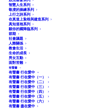
智慧人生系列
敬虔的操練系列
上行之詩系列
在真道上紮根與建造系列
真知道祂系列
願你的國降臨系列
節期
社會議題
人際關係
教會生活
生命的成長
男女互動
面對苦難
有聲書
有聲書 行在愛中
有聲書 行在愛中（一）
有聲書 行在愛中（二）
抗命、認命與使命（帖
有聲書 行在愛中（三）
有聲書 行在愛中（四）
一、四15-17）
有聲書 行在愛中（五）
有聲書 行在愛中（六）
有聲書 盡在愛中