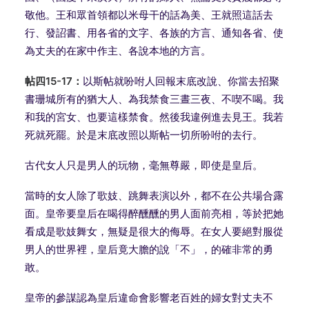
敬他。王和眾首領都以米母干的話為美、王就照這話去
行、發詔書、用各省的文字、各族的方言、通知各省、使
為丈夫的在家中作主、各說本地的方言。
帖四15-17：
以斯帖就吩咐人回報末底改說、你當去招聚
書珊城所有的猶大人、為我禁食三晝三夜、不喫不喝。我
和我的宮女、也要這樣禁食。然後我違例進去見王。我若
死就死罷。於是末底改照以斯帖一切所吩咐的去行。
古代女人只是男人的玩物，毫無尊嚴，即使是皇后。
當時的女人除了歌妓、跳舞表演以外，都不在公共場合露
面。皇帝要皇后在喝得醉醺醺的男人面前亮相，等於把她
看成是歌妓舞女，無疑是很大的侮辱。在女人要絕對服從
男人的世界裡，皇后竟大膽的說「不」，的確非常的勇
敢。
皇帝的參謀認為皇后違命會影響老百姓的婦女對丈夫不