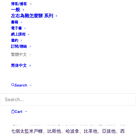
邱清萍著
博客/播客
一般
2020.9.7.
左右為難怎麼辦 系列
書籍
經文:帖一
亞哈隨魯作王、從印度直到古實統管一百二十
電子書
七省。亞哈隨魯王在書珊城的宮登基、在位第三年、為他
網上課程
一切首領臣僕設擺筵席。有波斯和瑪代的權貴、就是各省
邀約
的貴冑與首領、在他面前。他把他榮耀之國的豐富、和他
訂閱/聯絡
美好威嚴的尊貴、給他們看了許多日、就是一百八十日。
繁體中文
這日子滿了、又為所有住書珊城的大小人民、在御園的院
简体中文
子裡設擺筵席七日。有白色、綠色、藍色的帳子、用細麻
繩紫色繩從銀環內繫在白玉石柱上、有金銀的床榻、擺在
Search
紅白黃黑玉石鋪的石地上。用金器皿賜酒、器皿各有不
同、御酒甚多、足顯王的厚意喝酒有例、不准勉強人、因
王吩咐宮裡的一切臣宰、讓人各隨己意。
Cart
王后瓦實提在亞哈隨魯王的宮內、也為婦女設擺筵席。第
七日、亞哈隨魯王飲酒心中快樂、就吩咐在他面前侍立的
七個太監米戶幔、比斯他、哈波拿、比革他、亞拔他、西