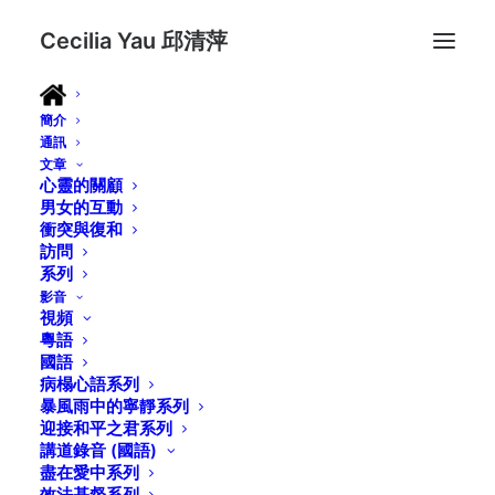
Cecilia Yau 邱清萍
簡介
通訊
文章
心靈的關顧
男女的互動
衝突與復和
訪問
系列
影音
視頻
粵語
國語
病榻心語系列
暴風雨中的寧靜系列
迎接和平之君系列
講道錄音 (國語)
盡在愛中系列
效法基督系列