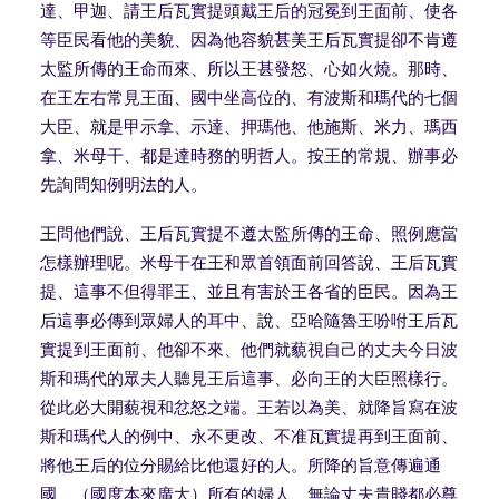
達、甲迦、請王后瓦實提頭戴王后的冠冕到王面前、使各
等臣民看他的美貌、因為他容貌甚美王后瓦實提卻不肯遵
太監所傳的王命而來、所以王甚發怒、心如火燒。那時、
在王左右常見王面、國中坐高位的、有波斯和瑪代的七個
大臣、就是甲示拿、示達、押瑪他、他施斯、米力、瑪西
拿、米母干、都是達時務的明哲人。按王的常規、辦事必
先詢問知例明法的人。
王問他們說、王后瓦實提不遵太監所傳的王命、照例應當
怎樣辦理呢。米母干在王和眾首領面前回答說、王后瓦實
提、這事不但得罪王、並且有害於王各省的臣民。因為王
后這事必傳到眾婦人的耳中、說、亞哈隨魯王吩咐王后瓦
實提到王面前、他卻不來、他們就藐視自己的丈夫今日波
斯和瑪代的眾夫人聽見王后這事、必向王的大臣照樣行。
從此必大開藐視和忿怒之端。王若以為美、就降旨寫在波
斯和瑪代人的例中、永不更改、不准瓦實提再到王面前、
將他王后的位分賜給比他還好的人。所降的旨意傳遍通
國、（國度本來廣大）所有的婦人、無論丈夫貴賤都必尊