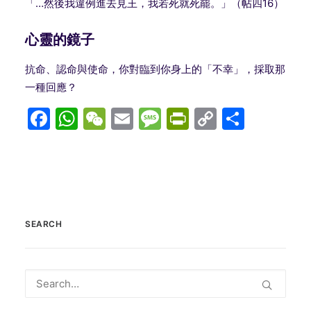
「…然後我違例進去見王，我若死就死罷。」（帖四16）
心靈的鏡子
抗命、認命與使命，你對臨到你身上的「不幸」，採取那
一種回應？
Facebook
WhatsApp
WeChat
Email
Message
PrintFriend
Copy
分
Link
享
SEARCH