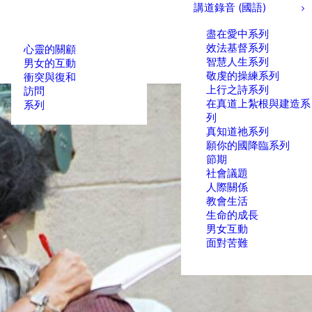
講道錄音 (國語)
盡在愛中系列
效法基督系列
心靈的關顧
智慧人生系列
男女的互動
敬虔的操練系列
衝突與復和
上行之詩系列
訪問
在真道上紮根與建造系
系列
列
真知道祂系列
願你的國降臨系列
節期
社會議題
人際關係
教會生活
生命的成長
男女互動
面對苦難