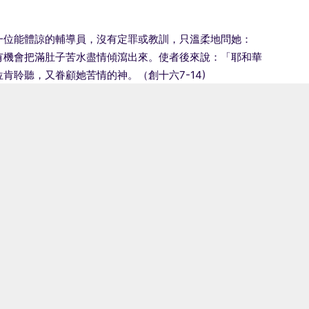
一位能體諒的輔導員，沒有定罪或教訓，只溫柔地問她：
有機會把滿肚子苦水盡情傾瀉出來。使者後來說：「耶和華
肯聆聽，又眷顧她苦情的神。（創十六7-14)
費」只是一皮袋水和一些餅（創廿一14)，連晚上投宿之
走迷了，水也喝盡了，兩母子在絕望中嚎啕大哭。
水井，使他們的供應源源不絕。人所願意及能供給的遲早會
的聲音了。」（創廿一17）
遺棄的人。