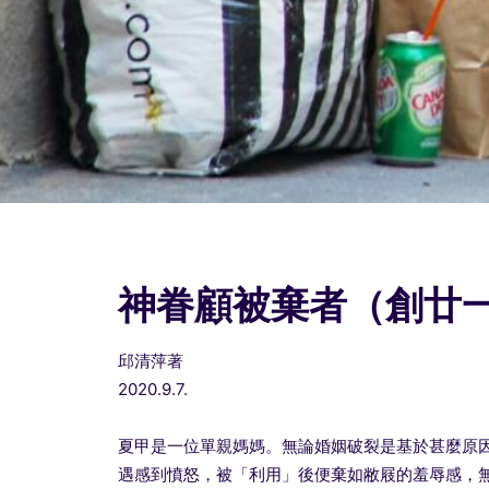
神眷顧被棄者（創廿一8
邱清萍著
2020.9.7.
夏甲是一位單親媽媽。無論婚姻破裂是基於甚麼原
遇感到憤怒，被「利用」後便棄如敝屐的羞辱感，