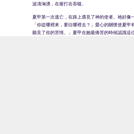
波濤洶湧，在摧打在吞噬。
夏甲第一次逃亡，在路上遇見了神的使者。祂好像
「你從哪裡來，要往哪裡去？」愛心的關懷使夏甲
聽見了你的苦情。」夏甲在她最痛苦的時候認識這位
十多年後，當夏甲與她少年的兒子被逐，她的「贍養
處，甚至引路的「地圖」都沒有。結果他們在曠野
神也聽見了，並且安慰他們，又為他們預備了一口
用完，但有了神，就永遠有了倚靠。
默想
「…夏甲你為何這樣呢，不要害怕，神已經聽見童子
心靈的鏡子
神的膀臂已經伸開，等候擁抱一切被拒絕、遺忘和