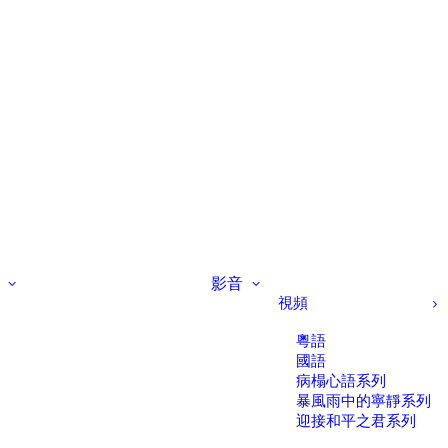
影音
視頻
粵語
國語
病榻心語系列
暴風雨中的寧靜系列
迎接和平之君系列