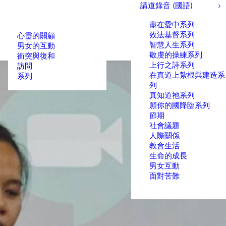
講道錄音 (國語)
盡在愛中系列
效法基督系列
心靈的關顧
智慧人生系列
男女的互動
敬虔的操練系列
衝突與復和
上行之詩系列
訪問
在真道上紮根與建造系
系列
列
真知道祂系列
願你的國降臨系列
節期
社會議題
人際關係
教會生活
生命的成長
男女互動
面對苦難