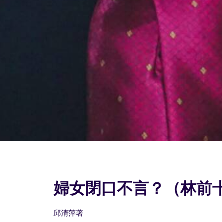
婦女閉口不言？（林前十
邱清萍著