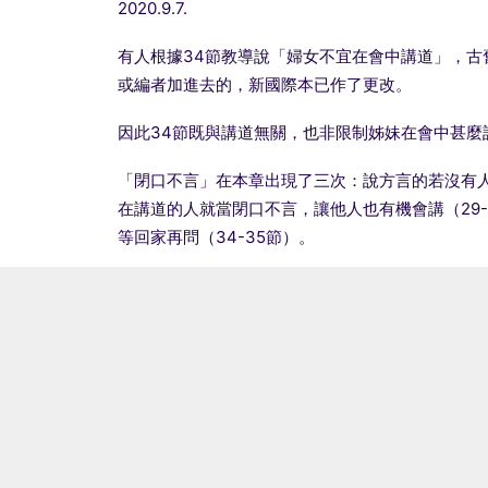
2020.9.7.
有人根據34節教導說「婦女不宜在會中講道」，
或編者加進去的，新國際本已作了更改。
因此34節既與講道無關，也非限制姊妹在會中甚麼
「閉口不言」在本章出現了三次：說方言的若沒有人繙
在講道的人就當閉口不言，讓他人也有機會講（29
等回家再問（34-35節）。
保羅所關心的是聚會秩序的問題，他要會眾在安靜中（3
很明顯保羅不是禁止說方言，或作先知講道，（以
的），也沒有要姊妹完全不說話。
可見閉口不言只是暫時性與情際性。而說方言、作先
造就人就可行，也是好的。這是保羅從36節到40
首先他更正那些以為只有男人可以說話的人的想法