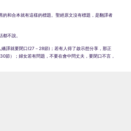
古舊的和合本就有這樣的標題。聖經原文沒有標題，是翻譯者
話都不說。
譯就要閉口(27－28節)；若有人得了啟示想分享，那正
-30節）；婦女若有問題，不要在會中問丈夫，要閉口不言，
3節) 得造就 (26節)。
上兩種事奉很明顯都有姊妹在內，因保羅是對全會眾說
知講道及女人在會中發言，只要按著次序（40節），又能
節要表達的意思。
：「神的道理豈是單臨到你們嗎？」，其次他鼓勵信徒「要