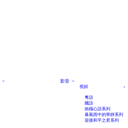
影音
視頻
粵語
國語
病榻心語系列
暴風雨中的寧靜系列
迎接和平之君系列