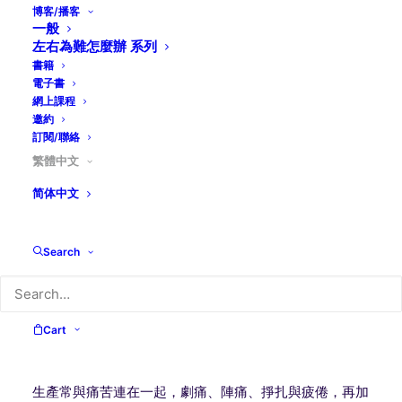
博客/播客
一般
有人說：「神不能以肉身隨處與我們同在，所以就創造了
左右為難怎麼辦 系列
母親。」母親是神最好的代表。聖經有好幾張神作為天上
書籍
母親的玉照，把它們拍下來，再以地上母親的樣式沖晒出
電子書
來，樣子一定很美。
網上課程
邀約
訂閱/聯絡
生產之痛
繁體中文
第一張是「生產之痛」
（以賽亞書四十二14）：「我要
简体中文
喊叫像產難的婦人，我要急氣而喘哮。」這裡的「我」就
是同章1-4節所指的「僕人」。新約馬太福音十二17-21
Search
引用這段經文來指明是彌賽亞耶穌基督。母親以自己的身
體作為通道，讓一個新的生命誕生下來。神子耶穌基督是
通到神那裡的道路，祂像母親一樣，用自己的身體作為通
道，忍受十字架的苦楚，叫一切相信祂的人可以得著新的
Cart
生命，活在神的國度裡。
生產常與痛苦連在一起，劇痛、陣痛、掙扎與疲倦，再加