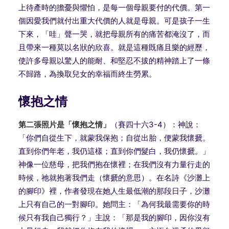
上待產時的擔憂與懼怕，是每一個母親要付的代價。第一
個因愛我們就付出重大代價的人就是母親。可是孩子一生
下來，「哇」聲一哭，就把母親所有的痛苦都淹沒了，而
且帶來一種莫以名狀的欣喜。就是這種既痛且樂的經歷，
使許多母親以驚人的能耐、和堅忍不拔的精神踏上了一條
不歸路，為換取兒女的幸福而終生勞累。
懷抱之情
第二張照片是「懷抱之情」
（賽四十六3-4）：神說：
「你們自從生下，就蒙我保抱；自從出胎，便蒙我懷搋。
直到你們年老，我仍這樣；直到你們髮白，我仍懷搋。」
神像一位慈母，把我們抱在懷裡；在我們沒有力量行走的
時候，祂就抱著我們走（懷搋的意思）。在名詩《沙灘上
的腳印》裡，作者發現在她人生最低潮的那段日子，沙灘
上只有自己的一對腳印。她問主：「為何我最需要你的時
候只有我自己獨行？」主說：「那是我的腳印，因你沒有