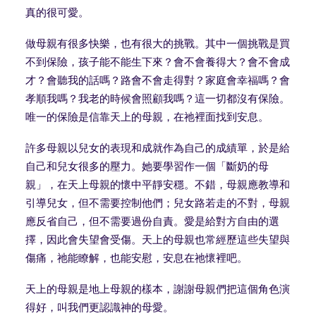
真的很可愛。
做母親有很多快樂，也有很大的挑戰。其中一個挑戰是買
不到保險，孩子能不能生下來？會不會養得大？會不會成
才？會聽我的話嗎？路會不會走得對？家庭會幸福嗎？會
孝順我嗎？我老的時候會照顧我嗎？這一切都沒有保險。
唯一的保險是信靠天上的母親，在祂裡面找到安息。
許多母親以兒女的表現和成就作為自己的成績單，於是給
自己和兒女很多的壓力。她要學習作一個「斷奶的母
親」，在天上母親的懷中平靜安穩。不錯，母親應教導和
引導兒女，但不需要控制他們；兒女路若走的不對，母親
應反省自己，但不需要過份自責。愛是給對方自由的選
擇，因此會失望會受傷。天上的母親也常經歷這些失望與
傷痛，祂能瞭解，也能安慰，安息在祂懷裡吧。
天上的母親是地上母親的樣本，謝謝母親們把這個角色演
得好，叫我們更認識神的母愛。