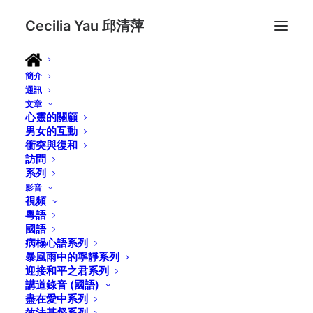
Cecilia Yau 邱清萍
簡介
通訊
文章
心靈的關顧
男女的互動
衝突與復和
訪問
系列
影音
視頻
粵語
國語
病榻心語系列
暴風雨中的寧靜系列
迎接和平之君系列
講道錄音 (國語)
盡在愛中系列
效法基督系列