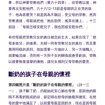
事，所以神要管教他們（賽六十四章）。但管教以後，神
要再次安慰他們。六十六12-13節是母親哄正在哭的孩
子，他為甚麼哭？就是因為不聽話，受父母的管教。然而
管教過後，母親就把他「抱在肋旁，搖弄在膝上。」十三
節說：「母親怎樣安慰兒子，我也照樣安慰你們。」
有些母親把管教兒女的責任都交給丈夫，結果出現了「慈
母多敗兒」的後果。夫婦一同有管教兒女的責任，而且要
應用同樣的原則。假如需要一方做好人，另一方做醜人，
就要輪流做，否則有一方與子女的關係就會受虧損。管教
以後要恢復溫韾的擁抱，讓兒女感到父母管教的愛意。
斷奶的孩子在母親的懷裡
第四幅照片是「斷奶的孩子在母親的懷裡」
（詩一三
一）。孩子斷了奶，仍能如此安心躺在母懷，是因他的眼
睛不再看奶瓶或奶頭，卻定睛在慈母的臉龐與微笑。在慈
母的愛中他滿足了，以前愛母親是因奶水，現在是因母親