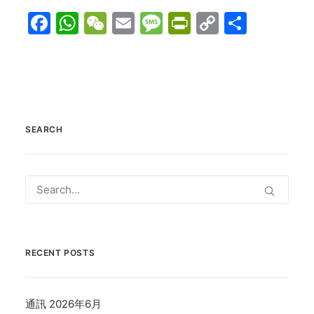
Facebook
WhatsApp
WeChat
Email
Message
PrintFriend
Copy
分
Link
享
SEARCH
RECENT POSTS
通訊 2026年6月