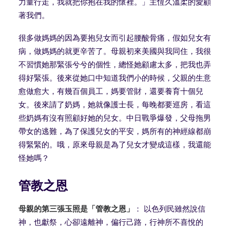
力量行走，我就把你抱在我的懷裡。」主恆久溫柔的愛顧
著我們。
很多做媽媽的因為要抱兒女而引起腰酸骨痛，假如兒女有
病，做媽媽的就更辛苦了。母親初來美國與我同住，我很
不習慣她那緊張兮兮的個性，總怪她顧慮太多，把我也弄
得好緊張。後來從她口中知道我們小的時候，父親的生意
愈做愈大，有幾百個員工，媽要管財，還要養育十個兒
女。後來請了奶媽，她就像護士長，每晚都要巡房，看這
些奶媽有沒有照顧好她的兒女。中日戰爭爆發，父母拖男
帶女的逃難，為了保護兒女的平安，媽所有的神經線都崩
得緊緊的。哦，原來母親是為了兒女才變成這樣，我還能
怪她嗎？
管教之恩
母親的第三張玉照是「管教之恩」
： 以色列民雖然說信
神，也獻祭，心卻遠離神，偏行己路，行神所不喜悅的