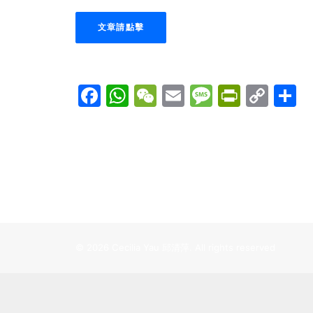
文章請點擊
Facebook
WhatsApp
WeChat
Email
Message
PrintF
Cop
Link
© 2026 Cecilia Yau 邱清萍. All rights reserved