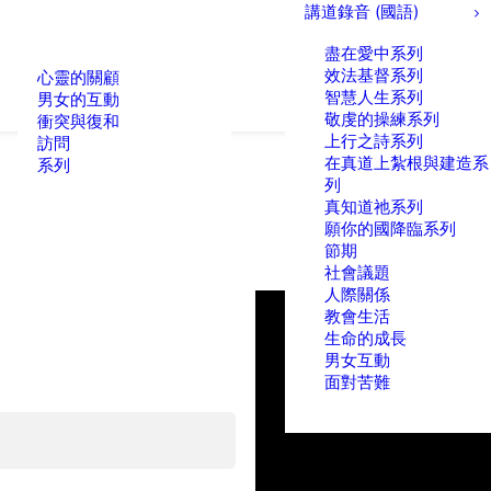
講道錄音 (國語)
盡在愛中系列
效法基督系列
心靈的關顧
智慧人生系列
男女的互動
敬虔的操練系列
衝突與復和
上行之詩系列
訪問
在真道上紮根與建造系
系列
列
真知道祂系列
願你的國降臨系列
節期
社會議題
人際關係
教會生活
生命的成長
男女互動
面對苦難