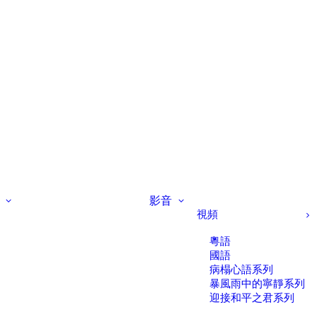
影音
視頻
粵語
國語
病榻心語系列
暴風雨中的寧靜系列
迎接和平之君系列