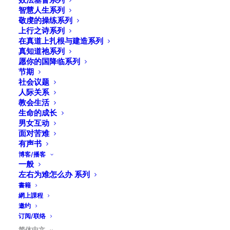
智慧人生系列
敬虔的操练系列
上行之诗系列
在真道上扎根与建造系列
真知道祂系列
愿你的国降临系列
节期
社会议题
人际关系
教会生活
生命的成长
男女互动
面对苦难
有声书
博客/播客
一般
左右为难怎么办 系列
書籍
網上課程
本書分兩部份：第一部份追溯華人移民北美的歷史，和北
邀约
美華人教會的成長路。第二部份寫十六位神僕的生平簡
订阅/联络
歷，和對華人教會的貢獻。他們都是廿世紀五十年代至七
简体中文