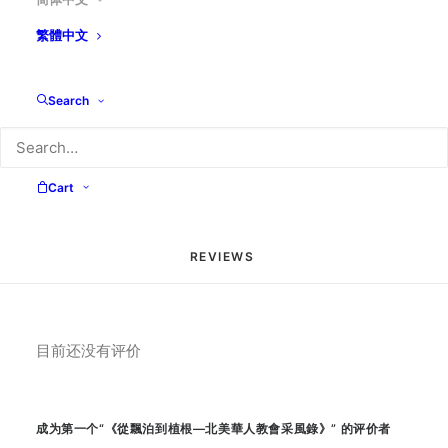
十年代來美的教會領袖。（美國中信出版）
繁體中文
Search
分类
书籍
Facebook
WhatsApp
WeChat
Email
Message
PrintFriend
Copy
分
Link
享
Cart
REVIEWS 
目前还没有评价
成为第一个“《從飄泊到植根—北美華人教會采風錄》” 的评价者