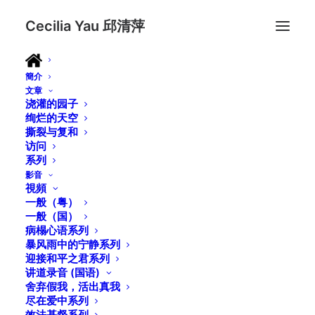
Cecilia Yau 邱清萍
簡介
文章
浇灌的园子
绚烂的天空
撕裂与复和
访问
系列
影音
視頻
一般（粤）
一般（国）
病榻心语系列
暴风雨中的宁静系列
迎接和平之君系列
讲道录音 (国语)
舍弃假我，活出真我
尽在爱中系列
效法基督系列