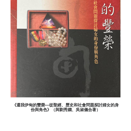
阅读更多
《還我伊甸的豐榮—從聖經、歷史和社會問題探討婦女的身
份與角色》（與劉秀嫻、吳淑儀合著）