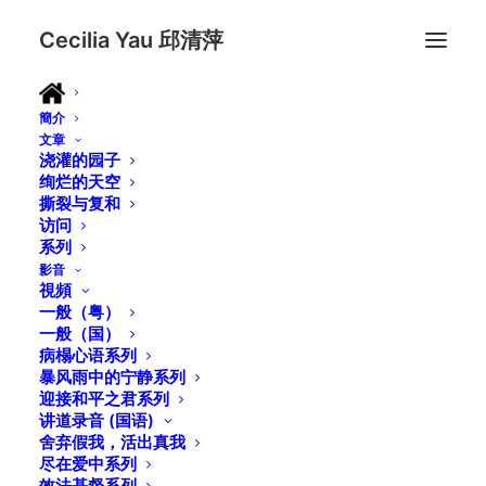
Cecilia Yau 邱清萍
簡介
文章
浇灌的园子
绚烂的天空
撕裂与复和
访问
系列
影音
視頻
一般（粤）
一般（国）
病榻心语系列
暴风雨中的宁静系列
迎接和平之君系列
讲道录音 (国语)
舍弃假我，活出真我
尽在爱中系列
效法基督系列