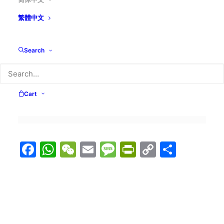
繁體中文
Search
Cart
Facebook
WhatsApp
WeChat
Email
Message
PrintFriend
Copy
分
Link
享