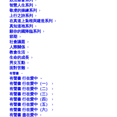
智慧人生系列
敬虔的操練系列
上行之詩系列
在真道上紮根與建造系列
真知道祂系列
願你的國降臨系列
節期
社會議題
人際關係
教會生活
生命的成長
男女互動
面對苦難
有聲書
有聲書 行在愛中
有聲書 行在愛中（一）
有聲書 行在愛中（二）
獨身的恩賜 （林前七
有聲書 行在愛中（三）
有聲書 行在愛中（四）
7）
有聲書 行在愛中（五）
有聲書 行在愛中（六）
有聲書 盡在愛中