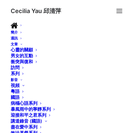
Cecilia Yau 邱清萍
簡介
通訊
文章
心靈的關顧
男女的互動
衝突與復和
訪問
系列
影音
視頻
粵語
國語
病榻心語系列
暴風雨中的寧靜系列
迎接和平之君系列
講道錄音 (國語)
盡在愛中系列
效法基督系列