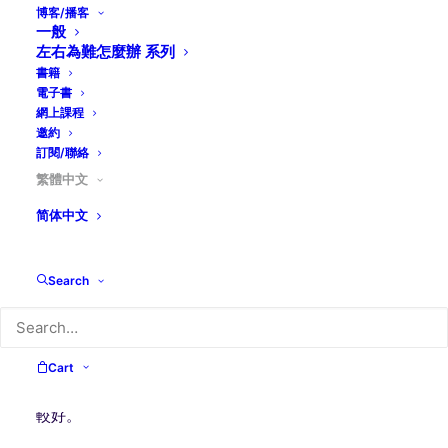
邱清萍著
博客/播客
一般
2020.9.7.
左右為難怎麼辦 系列
書籍
獨身是神的恩賜，是神賞賜的禮物，可是許多人不敢要，
電子書
也不想要。
網上課程
邀約
結婚也是神的恩賜，許多人不但要，而且都爭著要。
訂閱/聯絡
繁體中文
保羅說：「各人領受神的恩賜，一個是這樣（獨身），一
個是那樣（結婚）。」兩種都是禮物，為甚麼有如此不同
简体中文
的反應？很可能有些人覺得獨身是包袱，不是禮物；是厄
運，不是恩賜。
Search
神造男造女之後，使他們結為夫婦，神覺得甚好（創一
31）。保羅在本章一節說：「人不結婚是好的。（新國
際版）」在神眼裡，結婚或單身都是好的。可是很多人就
Cart
像小孩子不喜歡自己手中的禮物，總是覺得別人那一份比
較好。