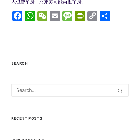
人也曾單身，將來亦可能再度單身。
Facebook
WhatsApp
WeChat
Email
Message
PrintFriend
Copy
分
Link
享
SEARCH
RECENT POSTS