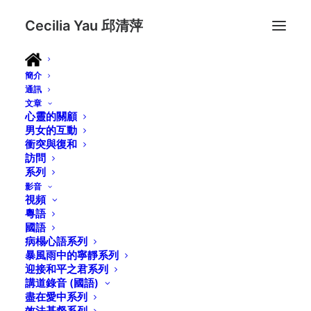
Cecilia Yau 邱清萍
簡介
通訊
文章
心靈的關顧
男女的互動
衝突與復和
訪問
系列
影音
視頻
粵語
國語
病榻心語系列
暴風雨中的寧靜系列
迎接和平之君系列
講道錄音 (國語)
盡在愛中系列
效法基督系列