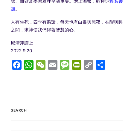
認、
面對及學習處理至關重要。附上海報，歡迎你
報名參
加
。
人有生死，四季有循環，每天也有白晝與黑夜，在醒與睡
之間，
求神使我們得著智慧的心。
邱清萍謹上
2022.9.20.
Facebook
WhatsApp
WeChat
Email
Message
PrintFriend
Copy
分
Link
享
SEARCH