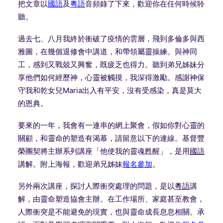
把文章以
國語
及
粵語
音頻錄了下來，
歡迎你在任何時候聆
聽。
過去七、八月我終於衝破了疫情的雲層，飛到多倫多與西
雅圖，
在幾個退修會中講道，和帶領屬靈操練。與神同
工，
感到又戰兢又興奮，既疲乏也得力。
聽到弟兄姊妹分
享他們如何經歷神，心靈被觸摸，我深得激勵。
感謝神保
守我和乾女兒
Maria
出入有平安，沒有受感染，
真是莫大
的恩典。
要來的一年，我會有一連串的網上聚會，假如你對心靈的
關顧，
和靈命的塑造有渴慕，請留意以下的連線。
基督豐
榮團契將主辦系列講座「他使我的靈魂甦醒」，是用
國語
講解
。附上海報，歡迎弟兄姊妹
報名參加
。
另外兩次講座，探討人際衝突處理的問題，是以
粵語
講
解，
由靈命塑造協會主辦。在工作場所、家庭甚至教會，
人際衝突是不能避免的現實，也與靈命成長息息相關。承