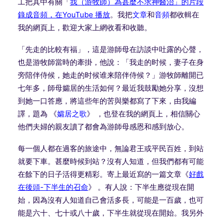
工把其中有關「
我（
游牧師）為甚麼不求神醫治」的片段
錄成音頻，在
YouTube
播放
。我把
文章
和
音頻
都收輯在
我的網頁上，
歡迎大家上網收看和收聽。
「先走的比較有福」，這是游師母在訪談中吐露的心聲，
也是游牧師當時的牽掛，他說：「我走的时候，
妻子在身
旁陪伴侍候，她走的时候谁来陪伴侍候？」
游牧師離開已
七年多，師母孀居的生活如何？最近我鼓勵她分享，
沒想
到她一口答應，將這些年的苦與樂都寫了下來，由我編
譯，題為 《
孀居之歌
》 ，也登在我的網頁上，
相信關心
他們夫婦的親友讀了都會為游師母感恩和感到放心。
每一個人都在過客的旅途中，無論君王或平民百姓，到站
就要下車。
甚麼時候到站？沒有人知道，
但我們都有可能
在餘下的日子活得更精彩。寄上最近寫的一篇文章《
好戲
在後頭
-下半生的召命
》 。有人說：下半生應從現在開
始，因為沒有人知道自己會活多長，
可能是一百歲，也可
能是六十、七十或八十歲，
下半生就從現在開始。我另外