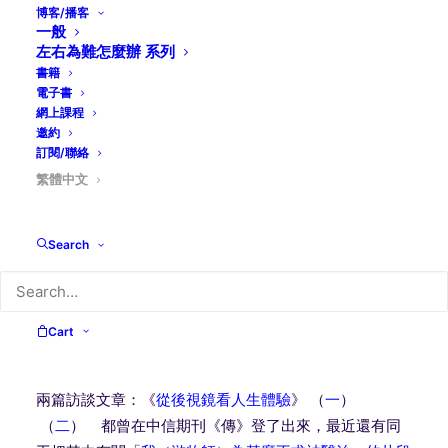
的權柄，
也沒有立下豐功偉績，卻贏得萬人的敬仰，
說明
博客/播客
一般
人心深處所渴求的遠超過眼前、肉眼所能及的世情。
左右為難怎麼辦 系列
書籍
貝大衛（David Brooks）在他的著作”
The Road to
電子書
Character”
談到悼文中的頌詞（eulogy virtues）與求
網上課程
職信所列出的優點 (resume virtues)很不一樣，後者要
邀約
訂閱/聯絡
求學識、技能與成就；
但悼文卻是親友對死者的為人和品
繁體中文
格所流露衷心的禮讚。
八年前，我在中信一起同工了四十載的游宏湘牧師患了末
Search
期胰臟癌，
我抓緊機會作了兩次訪談，盼望留下神厚賜他
的人生智慧。
除了分享他對生死的體驗外，游牧師也談了
他一生所重視的誠信、
人際關係和家庭。他說：「此刻對
我來說，只有與家人、同工、
朋友之間的交情最值得回
Cart
味。工作的成就與成績在此刻已不重要」。
兩篇訪談文章：《
從後視鏡看人生體驗
》 （
一
）
（
二
） 都曾在中信期刊《傳》登了出來，最近還有同