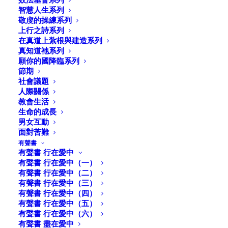
通訊2022-09
智慧人生系列
敬虔的操練系列
上行之詩系列
在真道上紮根與建造系列
英女王伊麗莎白二世的國葬經過十天全國上下舉哀後，於
真知道祂系列
昨天（
九月十九日）在倫敦市中心的西敏寺大教堂內舉行
願你的國降臨系列
了安息禮拜，
結束了她在世96年的生命，也完成她在位
節期
社會議題
70年的光輝使命。
人際關係
教會生活
坎特伯雷大主教韋爾比在悼文的頌詞中指出：
女王在她還
生命的成長
是公主身份，廿一歲生日那天曾在電台演說，
許願奉獻一
男女互動
生，無論長短，為國為民鞠躬盡瘁。主教繼續說：「
很少
面對苦難
領袖能如此長久地遵守了承諾；
且去世時能得到人民如此
有聲書
有聲書 行在愛中
豐滿的愛戴，正如此刻我們所目睹的。」
有聲書 行在愛中（一）
有聲書 行在愛中（二）
英女王留給世人最深的印象是她強烈的責任感和無私的獻
有聲書 行在愛中（三）
身精神，
她能以不變應萬變，在國家風雨飄搖的年代，
在
有聲書 行在愛中（四）
有聲書 行在愛中（五）
王室家族風波不斷的時刻，她都能以對神的忠誠，及對人
有聲書 行在愛中（六）
的誠信，
屹立不搖動。她不像一般政治領袖擁有左右時局
有聲書 盡在愛中