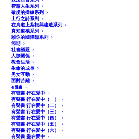
通訊2021-02
智慧人生系列
敬虔的操練系列
上行之詩系列
在真道上紮根與建造系列
新春平安蒙福！
真知道祂系列
願你的國降臨系列
本人網頁ceciyau.org去年出爐了！上面刊載了我寫過的
節期
文章、講過的道、出版過的書與視頻，還有《培育教會和
社會議題
睦文化》的網上課程，已經在教會和神學院應用。這個月
人際關係
教會生活
我也開始對話式的「播客」(podcast)專欄。
生命的成長
男女互動
去年發生的疫情之災至今未了，這幾年美國社會風雲變
面對苦難
幻，福音派信徒與教會正面臨漫天峰火的挑戰：真理的混
有聲書
有聲書 行在愛中
淆、政見兩極化、宗教與仇恨、愛與真理能不能兼容？基
有聲書 行在愛中（一）
督教國家的情結、領袖晚節不保、多元文化與合一、男女
有聲書 行在愛中（二）
平等與合一、種族歧視、性別與身份等。這些現象使我們
有聲書 行在愛中（三）
感到困惑，也常常陷入左右為難的局面，需要在播客專欄
有聲書 行在愛中（四）
有聲書 行在愛中（五）
一同來交流與反省。我們也邀請一些對專題有心又有經驗
有聲書 行在愛中（六）
的專家，一同對話探討，提高我們的警覺與辨識力，好叫
有聲書 盡在愛中