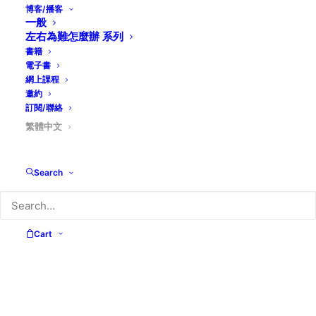
我們能明察神要我們在這樣的世代，如何傳遞祂的光與
博客/播客
一般
愛，如何作祂忠心的見証人。
左右為難怎麼辦 系列
書籍
現寄上
播客
「左右為難怎麼辦」系列（一）與（二）
電子書
系列一．如何識別衝突的種類與成因
網上課程
系列二．愛心說誠實話-關鍵性對話
邀約
訂閱/聯絡
為你預備了視、聽、讀三種的選擇：視頻、錄音及文章，
繁體中文
希望無論你習慣聽粵語或國語，都能找到合適的渠道。以
上製作及本人網頁的分享若對你有幫助，歡迎推介。
Search
邱清萍謹上
Facebook
WhatsApp
WeChat
Email
Message
PrintFriend
Copy
分
Cart
Link
享