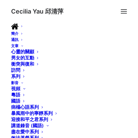
Cecilia Yau 邱清萍
簡介
通訊
文章
心靈的關顧
男女的互動
衝突與復和
訪問
系列
影音
視頻
粵語
國語
病榻心語系列
暴風雨中的寧靜系列
迎接和平之君系列
講道錄音 (國語)
盡在愛中系列
效法基督系列